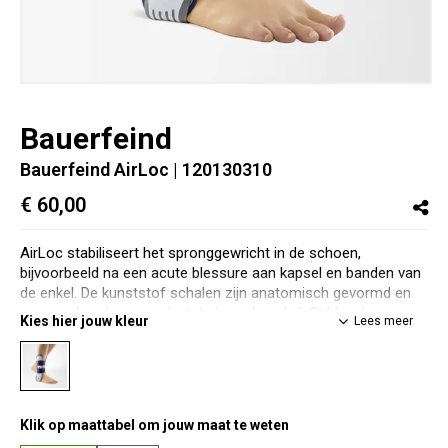
Bauerfeind
Bauerfeind AirLoc
| 120130310
€ 60,00
AirLoc stabiliseert het spronggewricht in de schoen,
bijvoorbeeld na een acute blessure aan kapsel en banden van
de enkel. De kunststof schalen zijn anatomisch gevormd en
passen daardoor comfortabel om de enkel. Opblaasbare
Kies hier jouw kleur
Lees meer
luchtkussens maken een zeer goede aanpassing aan de
opgetreden mate van zwelling mogelijk.
Anatomisch optimale vorm
Werkt met name in combinatie met schoeisel
Eenvoudig aan te brengen
Klik op maattabel om jouw maat te weten