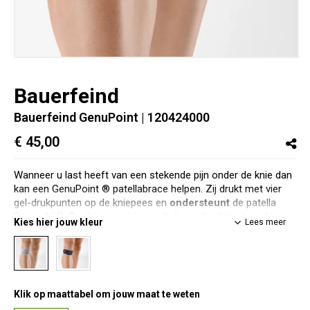
Bauerfeind
Bauerfeind GenuPoint
| 120424000
€ 45,00
Wanneer u last heeft van een stekende pijn onder de knie dan
kan een GenuPoint ® patellabrace helpen. Zij drukt met vier
gel-drukpunten op de kniepees en
ondersteunt
de patella
(knieschijf). Op deze manier wordt de aanhechting van de
Kies hier jouw kleur
Lees meer
bovenbeenspier
ontlast
en vermindert de trekkracht op het
onderbeen.
De GenuPoint® is te gebruiken bij onder andere een
kniepeesontsteking, Jumper’s knee en de ziekte vanOsgood
Schlatter. De kniepeesbandage bestaat uit huidvriendelijk
Klik op maattabel om jouw maat te weten
materiaal, gecombineerd met een fijn en niet irriterend