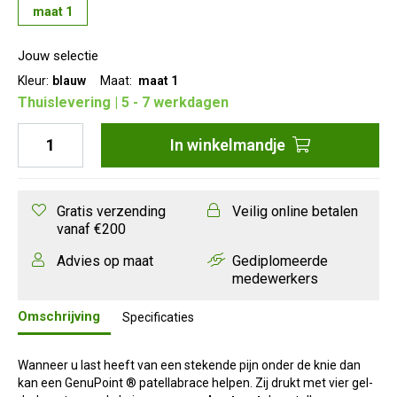
klittenband. Door de perfecte pasvorm van de GenuPoint®
maat 1
blijft deze tijdens het bewegen altijd op de juiste positie zitten.
De GenuPoint® is verkrijgbaar in drie maten.
Jouw selectie
Kleur:
blauw
Maat:
maat 1
Thuislevering | 5 - 7 werkdagen
In
winkelmandje
Gratis verzending
Veilig online betalen
vanaf €200
Advies op maat
Gediplomeerde
medewerkers
Omschrijving
Specificaties
Wanneer u last heeft van een stekende pijn onder de knie dan
kan een GenuPoint ® patellabrace helpen. Zij drukt met vier gel-