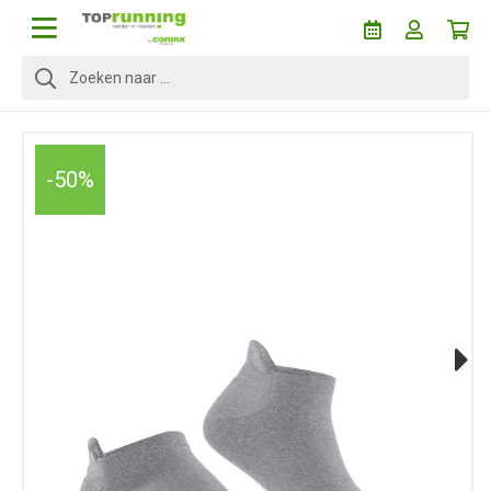
-50%
Next