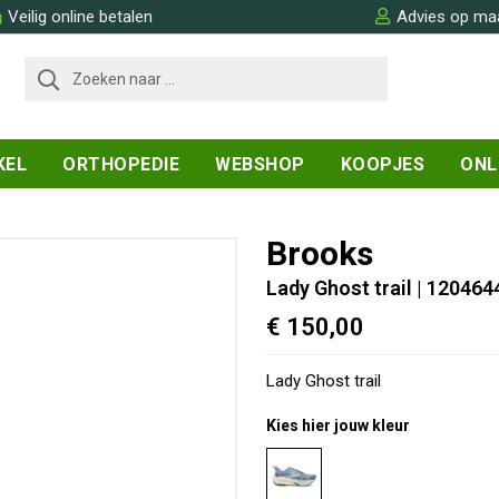
Veilig online betalen
Advies op ma
KEL
ORTHOPEDIE
WEBSHOP
KOOPJES
ONL
Brooks
Lady Ghost trail
| 120464
€ 150,00
Lady Ghost trail
Kies hier jouw kleur