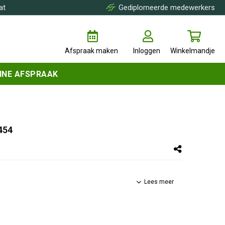
at
Gediplomeerde medewerkers
Afspraak maken
Inloggen
Winkelmandje
INE AFSPRAAK
454
Lees meer