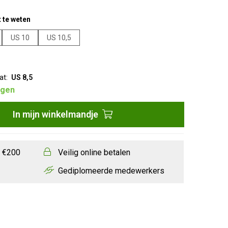
 te weten
US 10
US 10,5
at:
US 8,5
agen
In
mijn
winkelmandje
f €200
Veilig online betalen
Gediplomeerde medewerkers