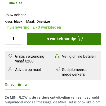
Het handige formaat maakt hem ideaal voor kleinere delen
One size
van het lichaam, zoals de armen, de onderbenen en de
voetzolen. Dankzij de veelzijdige functionaliteit en compacte
Jouw selectie
afmetingen is de MINI FLOW uiterst praktisch onderweg.
Kleur:
black
Maat:
One size
Thuislevering | 2 - 3 werkdagen
In
winkelmandje
Gratis verzending
Veilig online betalen
vanaf €200
Advies op maat
Gediplomeerde
medewerkers
Omschrijving
De MINI FLOW is de verdere ontwikkeling van een beproefd
hulpmiddel voor zelfmassage, de MINI.
Het is ontwikkeld om