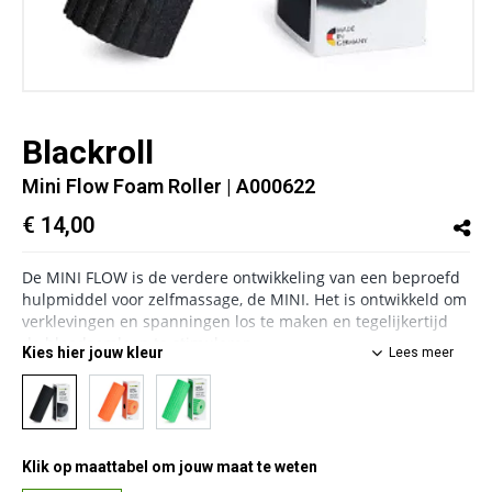
Blackroll
Mini Flow Foam Roller
| A000622
€ 14,00
De MINI FLOW is de verdere ontwikkeling van een beproefd
hulpmiddel voor zelfmassage, de MINI.
Het is ontwikkeld om
verklevingen en spanningen los te maken en tegelijkertijd
de bloedsomloop te stimuleren.
Kies hier jouw kleur
Lees meer
Het oppervlak van de MINI FLOW, gestructureerd in twee
richtingen, combineert zacht rollen met de actieve
stimulatie van een harde rand, afhankelijk van de
rolrichting. Dat betekent dat hij niet alleen kan worden
gebruikt voor herstel, maar ook perfect is voor de gerichte
Klik op maattabel om jouw maat te weten
activering van afzonderlijke spieren en lichaamsdelen.