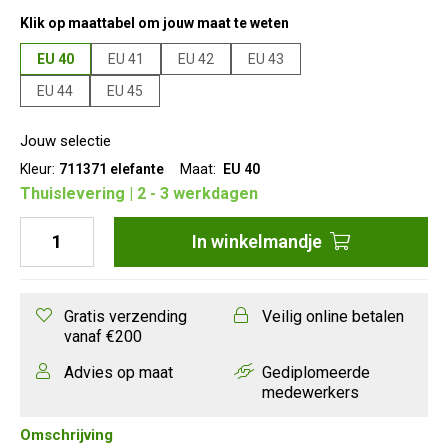
Klik op maattabel om jouw maat te weten
EU 40
EU 41
EU 42
EU 43
EU 44
EU 45
Jouw selectie
Kleur:
711371 elefante
Maat:
EU 40
Thuislevering | 2 - 3 werkdagen
In
winkelmandje
Gratis verzending
Veilig online betalen
vanaf €200
Advies op maat
Gediplomeerde
medewerkers
Omschrijving