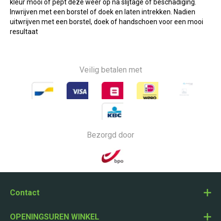
kleur mooi of pept deze weer op na slijtage of beschadiging.
Inwrijven met een borstel of doek en laten intrekken. Nadien
uitwrijven met een borstel, doek of handschoen voor een mooi
resultaat
Veilig betalen met
Bezorgd door
Contact
OPENINGSUREN WINKEL
Nijverheidsstraat 4, 2990 Wuustwezel