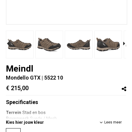
Meindl
Mondello GTX
| 5522 10
€ 215,00
Specificaties
Terrein
Stad en bos
Bovenwerk
Suede / Mesh
Kies hier jouw kleur
Lees meer
Voering/bekleding
Gore-Tex
Gewicht
ca. 410 gram