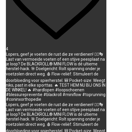
4
Lopers, geef je voeten de rust die ze verdienen! 🏃‍♂️👣
Last van vermoeide voeten of een stijve peesplaat na
je loop? De BLACKROLL® MINI FLOW is dé ultieme
herstel-hack. 🎯 Doelgericht: Rolt spanning onder je
voetzolen direct weg. 🩸 Flow-reliëf: Stimuleert de
doorbloeding voor spierherstel. 🎒 Pocket-size: Weegt
niks, past in elke sporttas. 🔥 TEST HEM NU BIJ ONS IN
DE WINKEL! 🔥 #hardlopen #loopschoenen
#blessurepreventie #blackroll #miniflow #toprunning
#coninxorthopedie
Lopers, geef je voeten de rust die ze verdienen! 🏃‍♂️👣
Last van vermoeide voeten of een stijve peesplaat na
je loop? De BLACKROLL® MINI FLOW is dé ultieme
herstel-hack. 🎯 Doelgericht: Rolt spanning onder je
voetzolen direct weg. 🩸 Flow-reliëf: Stimuleert de
doorbloeding voor spierherstel. 🎒 Pocket-size: Weegt