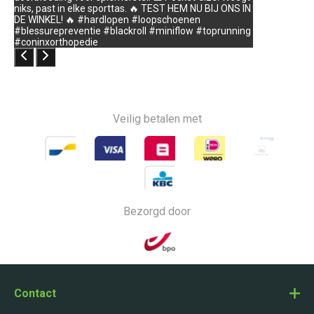
niks, past in elke sporttas. 🔥 TEST HEM NU BIJ ONS IN
DE WINKEL! 🔥 #hardlopen #loopschoenen
#blessurepreventie #blackroll #miniflow #toprunning
#coninxorthopedie
Veilig betalen met
Bezorgd door
Contact