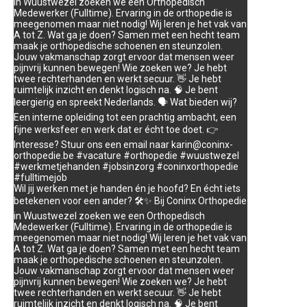
in Wuustwezel zoeken we een Orthopedisch
Medewerker (Fulltime). Ervaring in de orthopedie is
meegenomen maar niet nodig! Wij leren je het vak van
A tot Z. Wat ga je doen? Samen met een hecht team
maak je orthopedische schoenen en steunzolen.
Jouw vakmanschap zorgt ervoor dat mensen weer
pijnvrij kunnen bewegen! Wie zoeken we? Je hebt
twee rechterhanden en werkt secuur. 👋 Je hebt
ruimtelijk inzicht en denkt logisch na. 🧠 Je bent
leergierig en spreekt Nederlands. 🗣️ Wat bieden wij?
Een interne opleiding tot een prachtig ambacht, een
fijne werksfeer en werk dat er écht toe doet. 👉
Interesse? Stuur ons een email naar karin@coninx-
orthopedie.be #vacature #orthopedie #wuustwezel
#werkmetjehanden #jobsinzorg #coninxorthopedie
#fulltimejob
Wil jij werken met je handen én je hoofd? En écht iets
betekenen voor een ander? 🛠️✨ Bij Coninx Orthopedie
in Wuustwezel zoeken we een Orthopedisch
Medewerker (Fulltime). Ervaring in de orthopedie is
meegenomen maar niet nodig! Wij leren je het vak van
A tot Z. Wat ga je doen? Samen met een hecht team
maak je orthopedische schoenen en steunzolen.
Jouw vakmanschap zorgt ervoor dat mensen weer
pijnvrij kunnen bewegen! Wie zoeken we? Je hebt
twee rechterhanden en werkt secuur. 👋 Je hebt
ruimtelijk inzicht en denkt logisch na. 🧠 Je bent