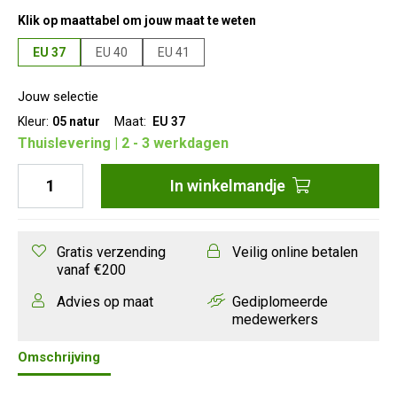
Klik op maattabel om jouw maat te weten
EU 37
EU 40
EU 41
Jouw selectie
Kleur:
05 natur
Maat:
EU 37
Thuislevering | 2 - 3 werkdagen
In
winkelmandje
Gratis verzending
Veilig online betalen
vanaf €200
Advies op maat
Gediplomeerde
medewerkers
Omschrijving