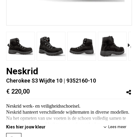
Neskrid
Cherokee S3 Wijdte 10
| 9352160-10
€ 220,00
Neskrid werk- en veiligheidsschoeisel.
Neskrid hanteert verschillende wijdtematen in diverse modellen.
Na het opmeten van uw voeten is de schoen volledig samen te
stellen naar breedte, klachten en werkzaamheden.
Kies hier jouw kleur
Lees meer
Wij zorgen voor de perfecte veiligheidsschoen.
Voor meer info of vragen:
info@coninx-orthopedie.be