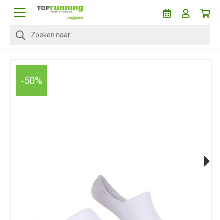
-50%
Next