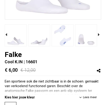
Falke
Cool K.IN
| 16601
€ 6,00
€ 12,00
Een sportieve sok die niet zichtbaar is in de schoen. gemaakt
van verkoelend functioneel garen. Beschikt over de
anatomische Falke pasvorm en een anti-slip systeem ter
hoogte van de hiel. Dit zorgt samen met de licht gestoffeerde
Kies hier jouw kleur
Lees meer
zool en de hoge vochtafvoer voor een zeer comfortabele,
niet zichtbare sok die je dagdagelijks kan dragen.