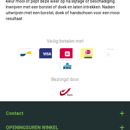
kleur mooi of pept deze weer op na slijtage of beschadiging.
Inwrijven met een borstel of doek en laten intrekken. Nadien
uitwrijven met een borstel, doek of handschoen voor een mooi
resultaat
Veilig betalen met
Bezorgd door
Contact
OPENINGSUREN WINKEL
Nijverheidsstraat 4, 2990 Wuustwezel